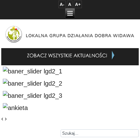
A-
A
A+
‹
›